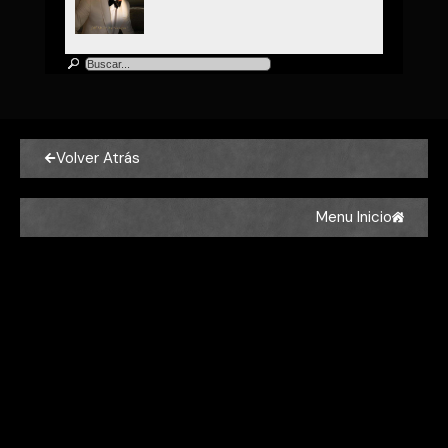
Luis Miguel
Luis Miguel - Por Debajo de la
Mesa
Volver Atrás
Luis Miguel
Luis Miguel - Dame
Menu Inicio
Luis Miguel
Luis Miguel - Como Es Posible
Que A Mi Lado
Luis Miguel
Luis Miguel - El Día Que Me
Quieras