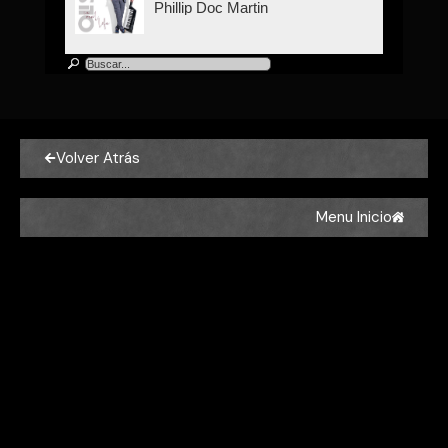
Phillip Doc Martin
Oli Silk
All We Need - Oli Silk at 2.
Algarve Smooth Jazz Festival
(2017)
Volver Atrás
Oli Silk
SILK | RYAN - OLI SILK
Menu Inicio
Oli Silk
New Bounce | Oli Silk with Jeff
Ryan