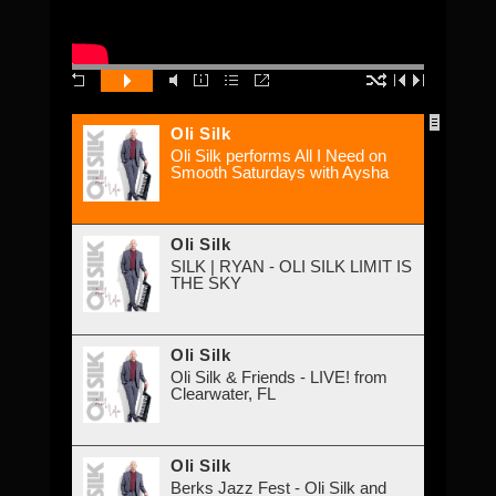
Oli Silk
Oli Silk performs All I Need on
Smooth Saturdays with Aysha
Oli Silk
SILK | RYAN - OLI SILK LIMIT IS
THE SKY
Oli Silk
Oli Silk & Friends - LIVE! from
Clearwater, FL
Oli Silk
Berks Jazz Fest - Oli Silk and