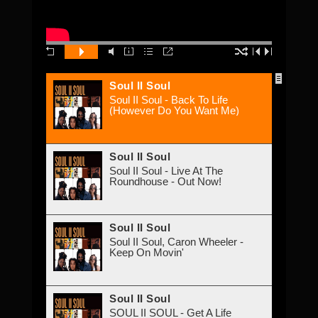
Soul II Soul
Soul II Soul - Back To Life
(However Do You Want Me)
Soul II Soul
Soul II Soul - Live At The
Roundhouse - Out Now!
Soul II Soul
Soul II Soul, Caron Wheeler -
Keep On Movin'
Soul II Soul
SOUL II SOUL - Get A Life