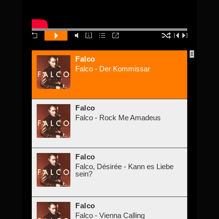
Falco
Falco - Der Kommissar
Falco
Falco - Rock Me Amadeus
Falco
Falco, Désirée - Kann es Liebe
sein?
Falco
Falco - Vienna Calling