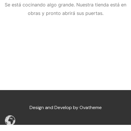
Se está cocinando algo grande. Nuestra tienda está en
Musica Romántica
Greatest Heavy Metal
Soundstorm Radio
Music Dance & Pop
obras y pronto abrirá sus puertas.
Musica Clásica & Opera
Musica Décadas
Top Dance
Romantica
Tango & Salsa
70′ Best Music
Lobo Dance
Musica Chill Out
Classical
Musica Instrumental
Musica Dance 2000
70′ Best Music
Classic Opera
Tango
Salsa Classic
Design and Develop by Ovatheme