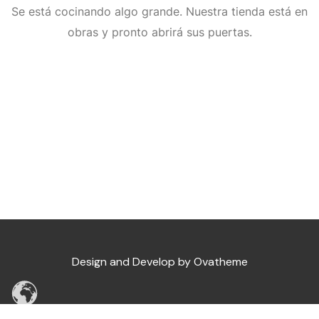
Se está cocinando algo grande. Nuestra tienda está en
Musica Romántica
Greatest Heavy Metal
Soundstorm Radio
Music Dance & Pop
obras y pronto abrirá sus puertas.
Musica Clásica & Opera
Musica Décadas
Top Dance
Romantica
Tango & Salsa
70′ Best Music
Lobo Dance
Musica Chill Out
Classical
Musica Instrumental
Musica Dance 2000
70′ Best Music
Classic Opera
Tango
Salsa Classic
Design and Develop by Ovatheme